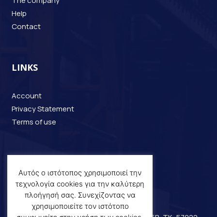
The company
Help
Contact
LINKS
Account
Privacy Statement
Terms of use
CONTACT
Αυτός ο ιστότοπος χρησιμοποιεί την
τεχνολογία cookies για την καλύτερη
+30 2310 798168
πλοήγησή σας. Συνεχίζοντας να
info@vrds-industrial.com
χρησιμοποιείτε τον ιστότοπο