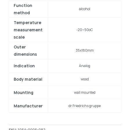
Function
alcohol
method
Temperature
measurement
-20~50oC
scale
Outer
35x180mm
dimensions
Indication
Analog
Body material
wood
Mounting
wall mounted
Manufacturer
dr Friedrichs gruppe
SKU:
1054-0005-082