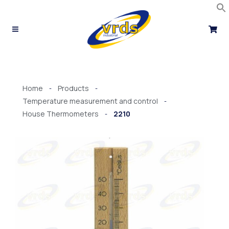
Skip
to
content
Home
Products
-
-
Temperature measurement and control
-
House Thermometers
2210
-