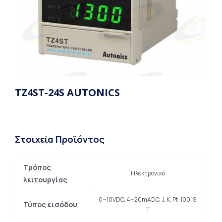
TZ4ST-24S AUTONICS
Στοιχεία Προϊόντος
Τρόπος
Ηλεκτρονικό
λειτουργίας
0~10VDC, 4~20mADC, J, K, Pt-100, S,
Τύπος εισόδου
T