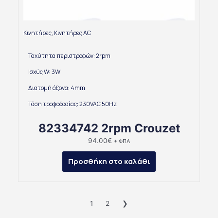
Κινητήρες
,
Κινητήρες AC
Ταχύτητα περιστροφών: 2rpm
Ισχύς W: 3W
Διατομή άξονα: 4mm
Τάση τροφοδοσίας: 230VAC 50Hz
82334742 2rpm Crouzet
94.00
€
+ ΦΠΑ
Προσθήκη στο καλάθι
1
2
❯