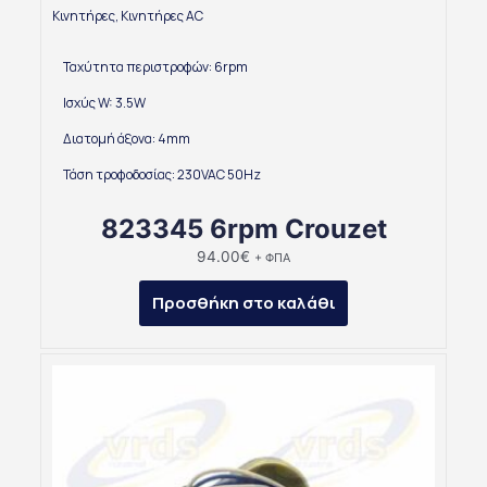
Κινητήρες
,
Κινητήρες AC
Ταχύτητα περιστροφών: 6rpm
Ισχύς W: 3.5W
Διατομή άξονα: 4mm
Τάση τροφοδοσίας: 230VAC 50Hz
823345 6rpm Crouzet
94.00
€
+ ΦΠΑ
Προσθήκη στο καλάθι