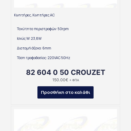
Κινητήρες
,
Κινητήρες AC
Ταχύτητα περιστροφών: 50rpm
Ισχύς W: 23,8W
Διατομή άξονα: 6mm
Τάση τροφοδοσίας: 220VAC 50Hz
82 604 0 50 CROUZET
150.00
€
+ ΦΠΑ
Προσθήκη στο καλάθι