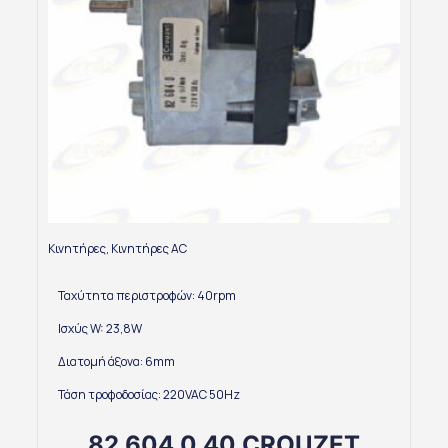
Κινητήρες
,
Κινητήρες AC
Ταχύτητα περιστροφών: 40rpm
Ισχύς W: 23,8W
Διατομή άξονα: 6mm
Τάση τροφοδοσίας: 220VAC 50Hz
82 604 0 40 CROUZET