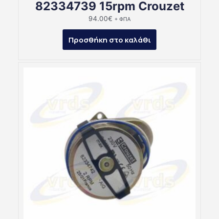
82334739 15rpm Crouzet
94.00
€
+ ΦΠΑ
Προσθήκη στο καλάθι