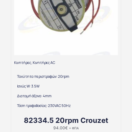
Κινητήρες
,
Κινητήρες AC
Ταχύτητα περιστροφών: 20rpm
Ισχύς W: 3.5W
Διατομή άξονα: 4mm
Τάση τροφοδοσίας: 230VAC 50Hz
82334.5 20rpm Crouzet
94.00
€
+ ΦΠΑ