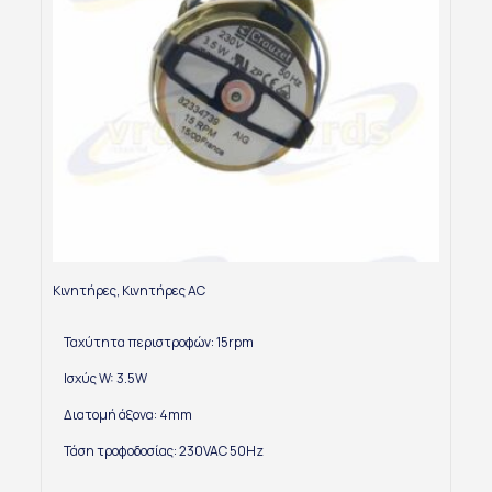
Κινητήρες
,
Κινητήρες AC
Ταχύτητα περιστροφών: 15rpm
Ισχύς W: 3.5W
Διατομή άξονα: 4mm
Τάση τροφοδοσίας: 230VAC 50Hz