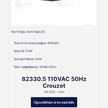
Κινητήρες
,
Κινητήρες AC
Ταχύτητα περιστροφών: 600rpm
Ισχύς W: 3.5W
Διατομή άξονα: 2mm
Τάση τροφοδοσίας: 110VAC 50Hz
82330.5 110VAC 50Hz
Crouzet
45.00
€
+ ΦΠΑ
Προσθήκη στο καλάθι