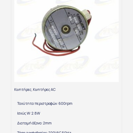
Κινητήρες
,
Κινητήρες AC
Ταχύτητα περιστροφών: 600rpm
Ισχύς W: 2.8W
Διατομή άξονα: 2mm
Τάση τροφοδοσίας: 220VAC 50Hz