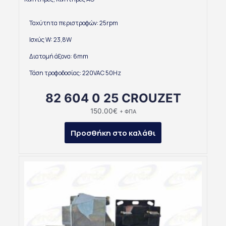
Ταχύτητα περιστροφών: 25rpm
Ισχύς W: 23,8W
Διατομή άξονα: 6mm
Τάση τροφοδοσίας: 220VAC 50Hz
82 604 0 25 CROUZET
150.00
€
+ ΦΠΑ
Προσθήκη στο καλάθι