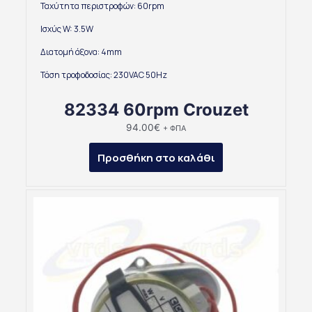
Ταχύτητα περιστροφών: 60rpm
Ισχύς W: 3.5W
Διατομή άξονα: 4mm
Τάση τροφοδοσίας: 230VAC 50Hz
82334 60rpm Crouzet
94.00
€
+ ΦΠΑ
Προσθήκη στο καλάθι