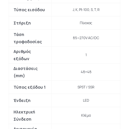
Τύπος εισόδου
J, K, Pt-100, S, T, R
Στήριξη
Πίνακος
Τάση
85~270V AC/DC
τροφοδοσίας
Αριθμός
1
εξόδων
Διαστάσεις
48×48
(mm)
Τύπος εξόδου 1
SPST / SSR
Ένδειξη
LED
Ηλεκτρική
Κλέμα
Σύνδεση
Λειτουργία