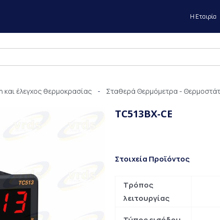
Η Εταιρία
 και έλεγχος θερμοκρασίας
Σταθερά Θερμόμετρα - Θερμοστά
-
TC513BX-CE
Στοιχεία Προϊόντος
Τρόπος
λειτουργίας
Τύπος εισόδου