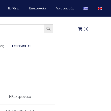
Βοήθεια
Επικοινωνία
Λογαριασμός
Search Button
(
0
)
τες
TC513BX-CE
-
Ηλεκτρονικό
J, K, Pt-100, S, T, R