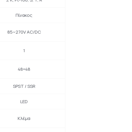
Πίνακος
85~270V AC/DC
1
48×48
SPST / SSR
LED
Κλέμα