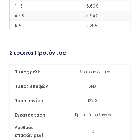
1 - 3
6.60
€
4 - 8
5.94
€
8 +
5.28
€
Στοιχεία Προϊόντος
Τύπος ρελέ
Ηλεκτρομαγνητικό
Τύπος επαφών
3PDT
Τάση πηνίου
12VDC
Εγκατάσταση
11pins, τύπου λυχνίας
Αριθμός
3
επαφών ρελέ