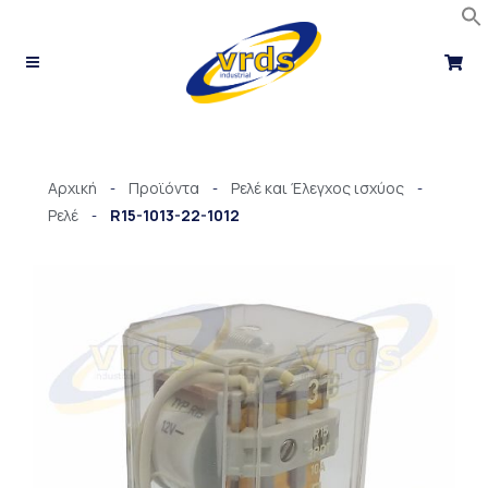
Μετάβαση
στο
περιεχόμενο
Αρχική
Προϊόντα
Ρελέ και Έλεγχος ισχύος
-
-
-
Ρελέ
R15-1013-22-1012
-