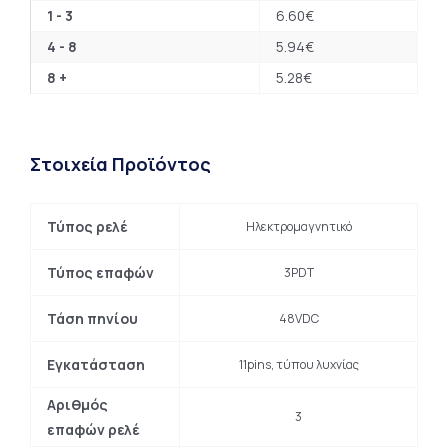
1 - 3
6.60
€
4 - 8
5.94
€
8 +
5.28
€
Στοιχεία Προϊόντος
Τύπος ρελέ
Ηλεκτρομαγνητικό
Τύπος επαφών
3PDT
Τάση πηνίου
48VDC
Εγκατάσταση
11pins, τύπου λυχνίας
Αριθμός
3
επαφών ρελέ