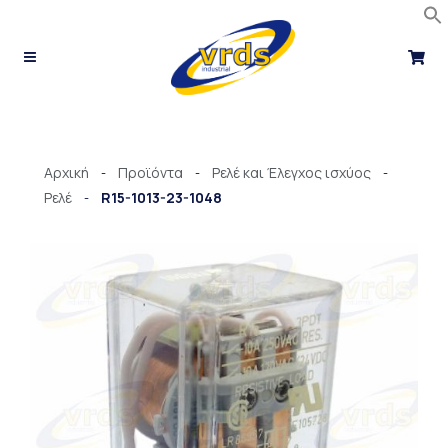
Μετάβαση
στο
περιεχόμενο
Αρχική
Προϊόντα
Ρελέ και Έλεγχος ισχύος
-
-
-
Ρελέ
R15-1013-23-1048
-