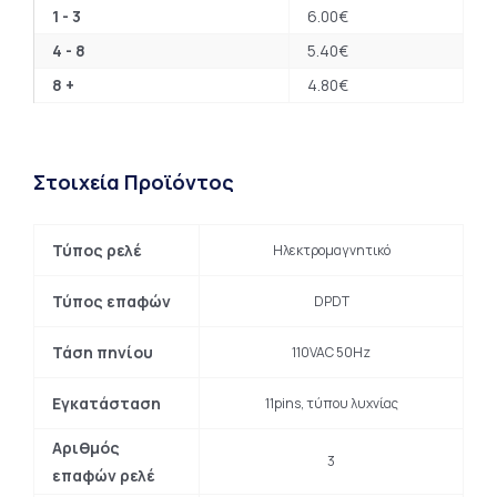
1 - 3
6.00
€
4 - 8
5.40
€
8 +
4.80
€
Στοιχεία Προϊόντος
Τύπος ρελέ
Ηλεκτρομαγνητικό
Τύπος επαφών
DPDT
Τάση πηνίου
110VAC 50Hz
Εγκατάσταση
11pins, τύπου λυχνίας
Αριθμός
3
επαφών ρελέ