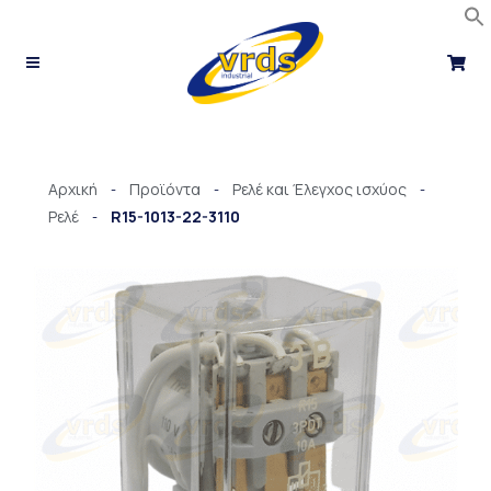
Μετάβαση
στο
περιεχόμενο
Αρχική
Προϊόντα
Ρελέ και Έλεγχος ισχύος
-
-
-
Ρελέ
R15-1013-22-3110
-