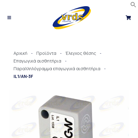
Μετάβαση
στο
περιεχόμενο
Αρχική
Προϊόντα
Έλεγχος θέσης
-
-
-
Επαγωγικά αισθητήρια
-
Παραλληλόγραμμα επαγωγικά αισθητήρια
-
IL1/AN-3F