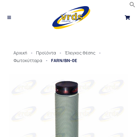
Μετάβαση
στο
περιεχόμενο
Αρχική
Προϊόντα
Έλεγχος θέσης
-
-
-
Φωτοκύτταρα
FARN/BN-0E
-