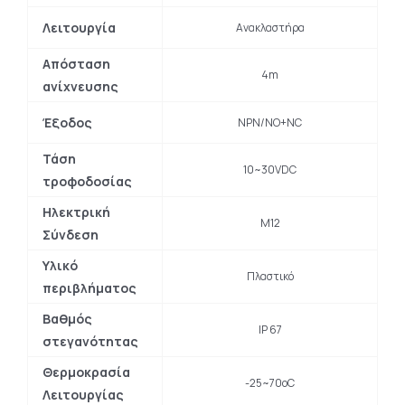
Λειτουργία
Ανακλαστήρα
Απόσταση
4m
ανίχνευσης
Έξοδος
NPN/NO+NC
Τάση
10~30VDC
τροφοδοσίας
Ηλεκτρική
Μ12
Σύνδεση
Υλικό
Πλαστικό
περιβλήματος
Βαθμός
IP 67
στεγανότητας
Θερμοκρασία
-25~70oC
Λειτουργίας