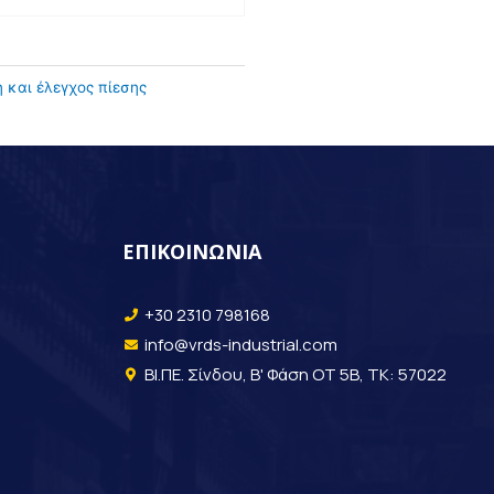
 και έλεγχος πίεσης
ΕΠΙΚΟΙΝΩΝΙΑ
+30 2310 798168
info@vrds-industrial.com
ΒΙ.ΠΕ. Σίνδου, Β' Φάση ΟΤ 5Β, ΤΚ: 57022