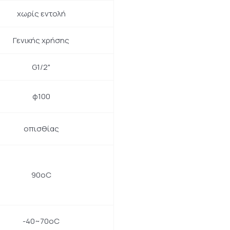
χωρίς εντολή
Γενικής χρήσης
G1/2"
φ100
οπισθίας
90oC
-40~70oC