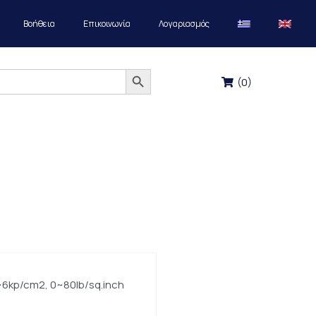
Βοήθεια
Επικοινωνία
Λογαριασμός
Search Button
(
0
)
6kp/cm2, 0~80lb/sq.inch