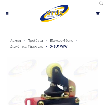
Μετάβαση
στο
περιεχόμενο
Αρχική
Προϊόντα
Έλεγχος θέσης
-
-
-
Διακόπτες Τέρματος
D-SU1 WIW
-