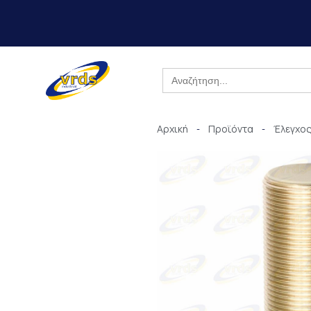
Μετάβαση
στο
περιεχόμενο
Search
for:
Αρχική
Προϊόντα
Έλεγχος
-
-