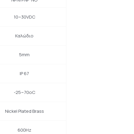
10~30VDC
Καλώδιο
5mm
IP 67
-25~70oC
Nickel Plated Brass
600Hz