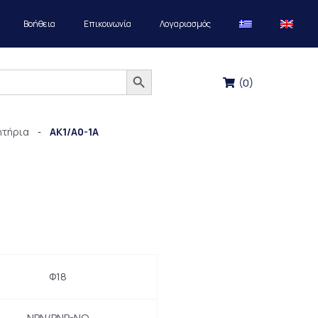
Βοήθεια
Επικοινωνία
Λογαριασμός
Search Button
(
0
)
ητήρια
AK1/A0-1A
-
Φ18
NPN/PNP-NO