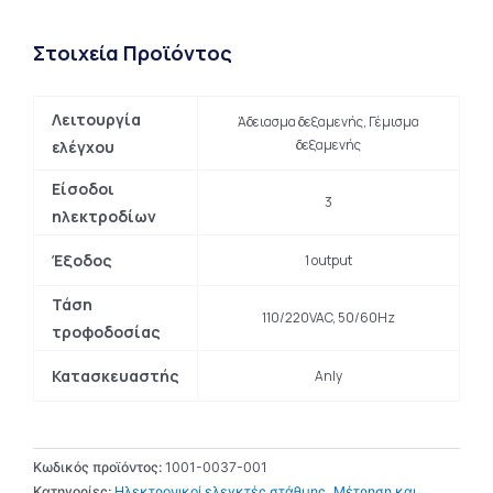
Στοιχεία Προϊόντος
Λειτουργία
Άδειασμα δεξαμενής, Γέμισμα
δεξαμενής
ελέγχου
Είσοδοι
3
ηλεκτροδίων
Έξοδος
1 output
Τάση
110/220VAC, 50/60Hz
τροφοδοσίας
Κατασκευαστής
Anly
Κωδικός προϊόντος:
1001-0037-001
Κατηγορίες:
Ηλεκτρονικοί ελεγκτές στάθμης
,
Μέτρηση και