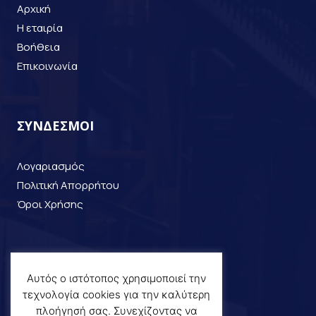
Αρχική
Η εταιρία
Βοήθεια
Επικοινωνία
ΣΥΝΔΕΣΜΟΙ
Λογαριασμός
Πολιτική Απορρήτου
Όροι Χρήσης
ΕΠΙΚΟΙΝΩΝΙΑ
Αυτός ο ιστότοπος χρησιμοποιεί την
τεχνολογία cookies για την καλύτερη
+30 2310 798168
πλοήγησή σας. Συνεχίζοντας να