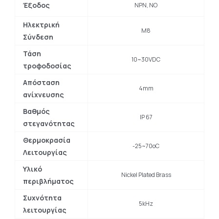
Έξοδος
NPN, NO
Ηλεκτρική
Μ8
Σύνδεση
Τάση
10~30VDC
τροφοδοσίας
Απόσταση
4mm
ανίχνευσης
Βαθμός
IP 67
στεγανότητας
Θερμοκρασία
-25~70oC
Λειτουργίας
Υλικό
Nickel Plated Brass
περιβλήματος
Συχνότητα
5kHz
λειτουργίας