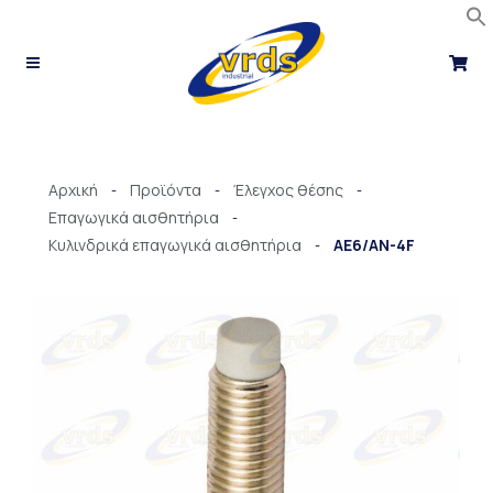
Μετάβαση
στο
περιεχόμενο
Αρχική
Προϊόντα
Έλεγχος θέσης
-
-
-
Επαγωγικά αισθητήρια
-
Κυλινδρικά επαγωγικά αισθητήρια
AE6/AN-4F
-