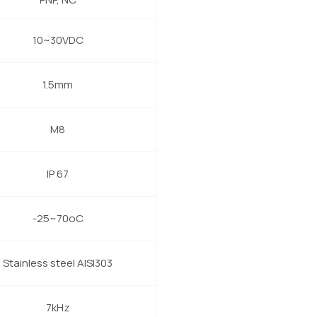
10~30VDC
1.5mm
Μ8
IP 67
-25~70oC
Stainless steel AISI303
7kHz