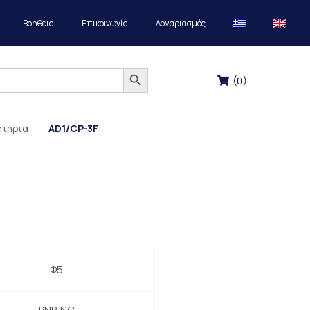
Βοήθεια
Επικοινωνία
Λογαριασμός
Search Button
(
0
)
ητήρια
AD1/CP-3F
-
Φ5
PNP, NC