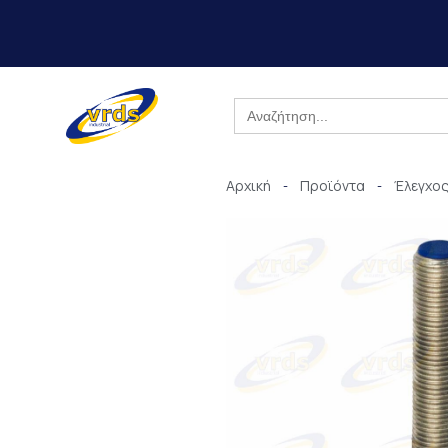
Μετάβαση
στο
περιεχόμενο
Search
for:
Αρχική
Προϊόντα
Έλεγχος
-
-