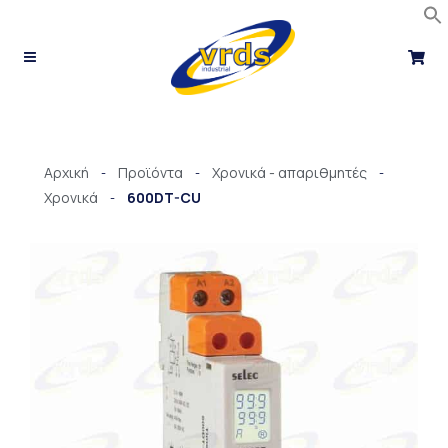
Μετάβαση
στο
περιεχόμενο
Αρχική
Προϊόντα
Χρονικά - απαριθμητές
-
-
-
Χρονικά
600DT-CU
-